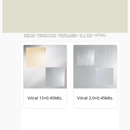
UNI POSCA
INÍCIO
/
PRODUTOS
/
PAPELARIA
/
D-C-FIX
/ VITRAL
Vitral 15×0.45Mts.
Vitral 2.0×0.45Mts.