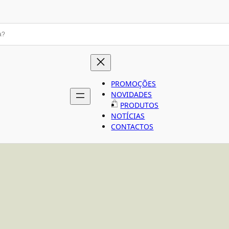
PROMOÇÕES
NOVIDADES
PRODUTOS
NOTÍCIAS
CONTACTOS