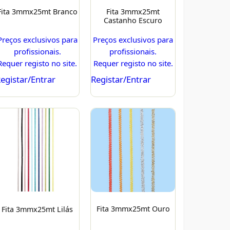
Fita 3mmx25mt Branco
Fita 3mmx25mt
Castanho Escuro
Preços exclusivos para
Preços exclusivos para
profissionais.
profissionais.
Requer registo no site.
Requer registo no site.
egistar/Entrar
Registar/Entrar
Fita 3mmx25mt Ouro
Fita 3mmx25mt Lilás