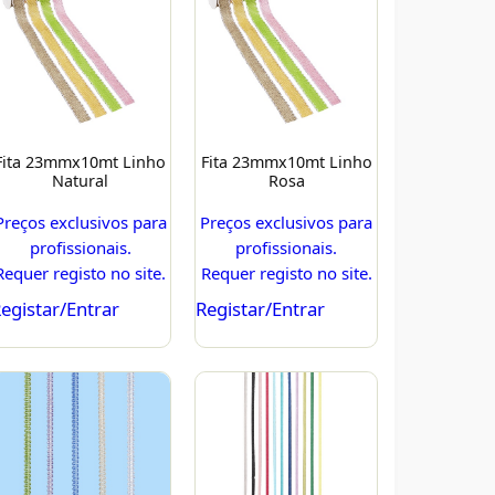
Fita 23mmx10mt Linho
Fita 23mmx10mt Linho
Natural
Rosa
Preços exclusivos para
Preços exclusivos para
profissionais.
profissionais.
Requer registo no site.
Requer registo no site.
egistar/Entrar
Registar/Entrar