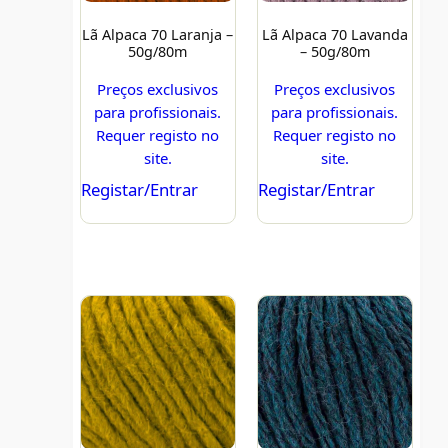
Lã Alpaca 70 Laranja –
Lã Alpaca 70 Lavanda
50g/80m
– 50g/80m
Preços exclusivos
Preços exclusivos
para profissionais.
para profissionais.
Requer registo no
Requer registo no
site.
site.
Registar/Entrar
Registar/Entrar