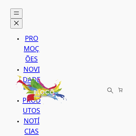
Saltar
para
o
conteúdo
PRO
MOÇ
ÕES
NOVI
DADE
S
PROD
UTOS
NOTÍ
CIAS