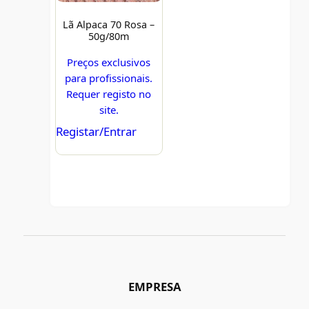
Lã Alpaca 70 Rosa –
50g/80m
Preços exclusivos
para profissionais.
Requer registo no
site.
Registar/Entrar
EMPRESA