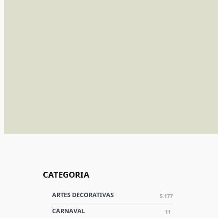
CATEGORIA
ARTES DECORATIVAS
5.177
CARNAVAL
11