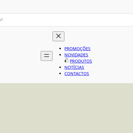
PROMOÇÕES
NOVIDADES
PRODUTOS
NOTÍCIAS
CONTACTOS