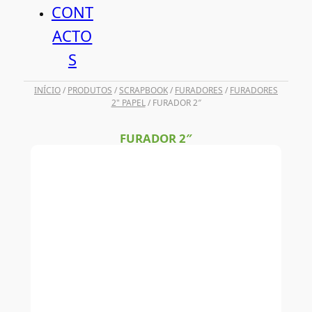
CONT
ACTO
S
INÍCIO
/
PRODUTOS
/
SCRAPBOOK
/
FURADORES
/
FURADORES
2" PAPEL
/ FURADOR 2″
FURADOR 2″