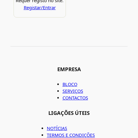
Requer registo no site.
Registar/Entrar
EMPRESA
BLOCO
SERVIÇOS
CONTACTOS
LIGAÇÕES ÚTEIS
NOTÍCIAS
TERMOS E CONDIÇÕES