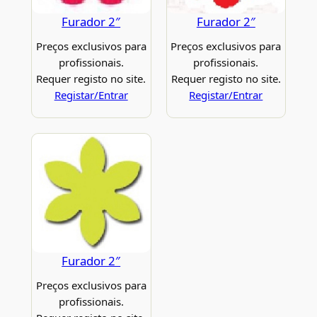
Furador 2″
Furador 2″
Preços exclusivos para
Preços exclusivos para
profissionais.
profissionais.
Requer registo no site.
Requer registo no site.
Registar/Entrar
Registar/Entrar
Furador 2″
Preços exclusivos para
profissionais.