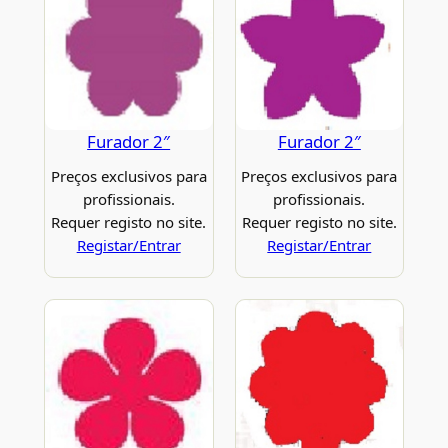
Furador 2″
Furador 2″
Preços exclusivos para
Preços exclusivos para
profissionais.
profissionais.
Requer registo no site.
Requer registo no site.
Registar/Entrar
Registar/Entrar