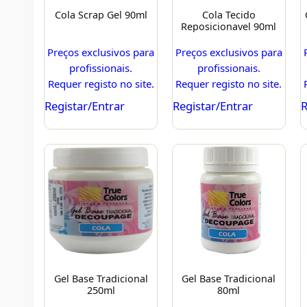
Cola Scrap Gel 90ml
Cola Tecido
Reposicionavel 90ml
Preços exclusivos para
Preços exclusivos para
profissionais.
profissionais.
Requer registo no site.
Requer registo no site.
Registar/Entrar
Registar/Entrar
R
Gel Base Tradicional
Gel Base Tradicional
250ml
80ml