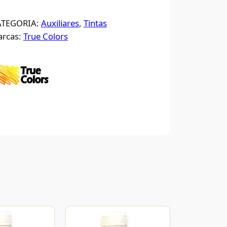
ATEGORIA:
Auxiliares
, 
Tintas
rcas:
True Colors