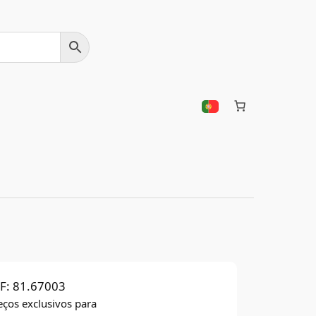
F:
81.67003
eços exclusivos para