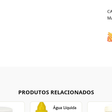
C
Ma
PRODUTOS RELACIONADOS