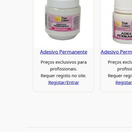
Adesivo Permanente
Adesivo Per
Preços exclusivos para
Preços excl
profissionais.
profiss
Requer registo no site.
Requer regis
Registar/Entrar
Registar