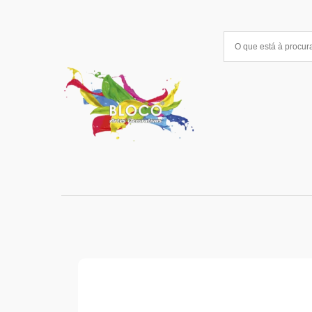
Saltar
para
o
conteúdo