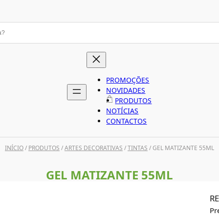
PROMOÇÕES
NOVIDADES
PRODUTOS
NOTÍCIAS
CONTACTOS
INÍCIO
/
PRODUTOS
/
ARTES DECORATIVAS
/
TINTAS
/ GEL MATIZANTE 55ML
GEL MATIZANTE 55ML
RE
Pr