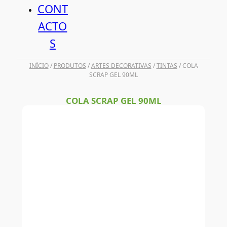
CONT
ACTO
S
INÍCIO
/
PRODUTOS
/
ARTES DECORATIVAS
/
TINTAS
/ COLA
SCRAP GEL 90ML
COLA SCRAP GEL 90ML