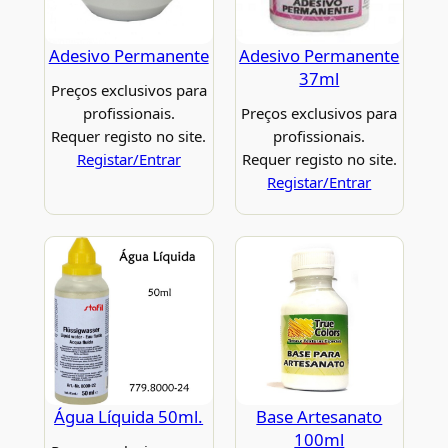
Adesivo Permanente
Adesivo Permanente
37ml
Preços exclusivos para
profissionais.
Preços exclusivos para
Requer registo no site.
profissionais.
Registar/Entrar
Requer registo no site.
Registar/Entrar
Água Líquida 50ml.
Base Artesanato
100ml