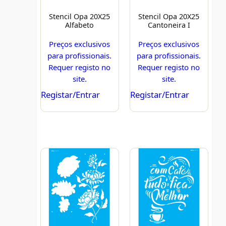
Stencil Opa 20X25
Stencil Opa 20X25
Alfabeto
Cantoneira I
Preços exclusivos
Preços exclusivos
para profissionais.
para profissionais.
Requer registo no
Requer registo no
site.
site.
Registar/Entrar
Registar/Entrar