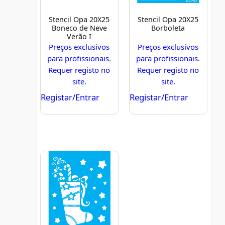
Stencil Opa 20X25
Stencil Opa 20X25
Boneco de Neve
Borboleta
Verão I
Preços exclusivos
Preços exclusivos
para profissionais.
para profissionais.
Requer registo no
Requer registo no
site.
site.
Registar/Entrar
Registar/Entrar