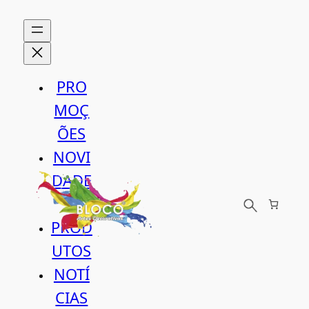
Saltar
para
o
conteúdo
PRO
MOÇ
ÕES
NOVI
DADE
S
PROD
UTOS
NOTÍ
CIAS