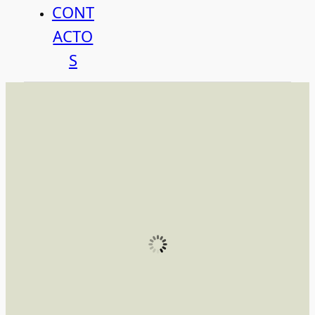
CONT
ACTO
S