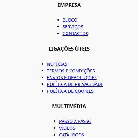
EMPRESA
BLOCO
SERVIÇOS
CONTACTOS
LIGAÇÕES ÚTEIS
NOTÍCIAS
TERMOS E CONDIÇÕES
ENVIOS E DEVOLUÇÕES
POLÍTICA DE PRIVACIDADE
POLÍTICA DE COOKIES
MULTIMÉDIA
PASSO A PASSO
VÍDEOS
CATÁLOGOS