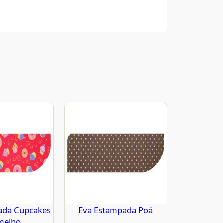
ada Cupcakes
Eva Estampada Poá
melho