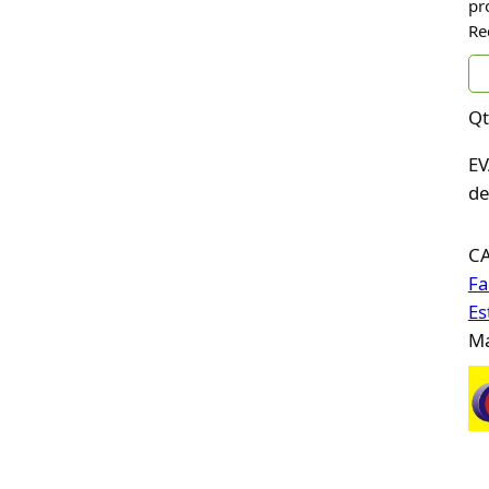
pr
Re
Qt
EV
de
C
Fa
E
Ma