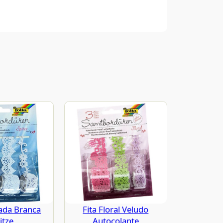
dada Branca
Fita Floral Veludo
itze
Autocolante