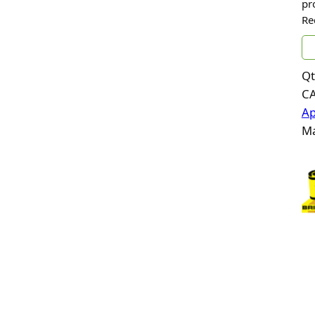
pr
Re
Qt
C
Ap
Ma