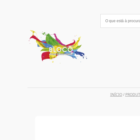
Saltar
para
o
conteúdo
INÍCIO
/
PRODU