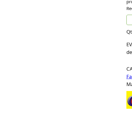
pr
Re
Qt
EV
de
C
Fa
Ma