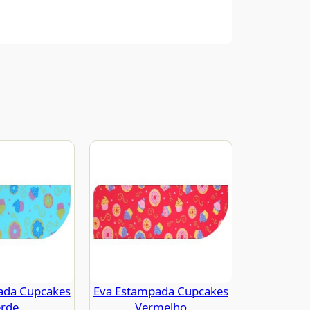
ada Cupcakes
Eva Estampada Cupcakes
rde
Vermelho