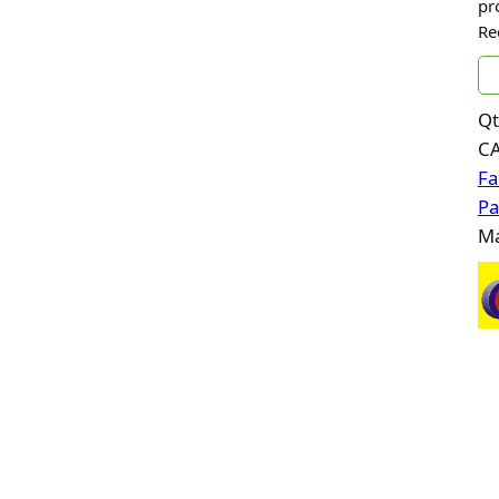
pr
Re
Qt
C
Fa
Pa
Ma