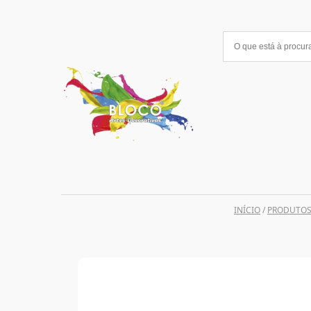
Saltar
para
o
conteúdo
INÍCIO
/
PRODUTO