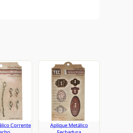
álico Corrente
Aplique Metálico
echo
Fechadura