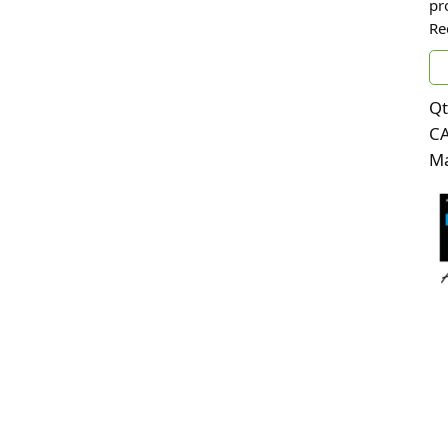
pr
Re
Qt
C
Ma