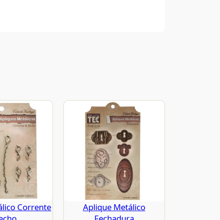
álico Corrente
Aplique Metálico
echo
Fechadura