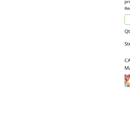
pr
Re
Qt
St
C
Ma