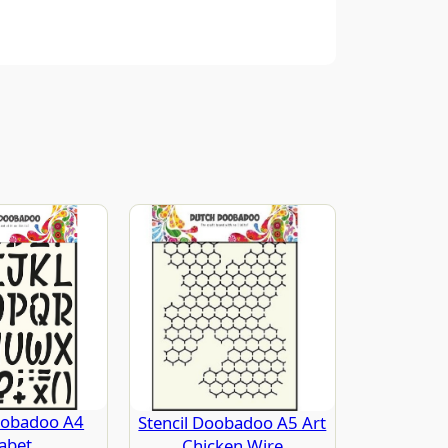
oobadoo A4
Stencil Doobadoo A5 Art
fabet
Chicken Wire