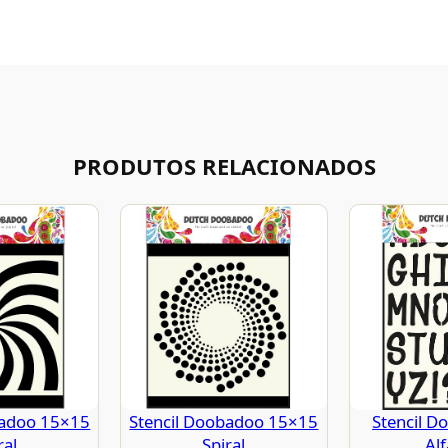
PRODUTOS RELACIONADOS
Stencil D
badoo 15×15
Stencil Doobadoo 15×15
Al
ral
Spiral