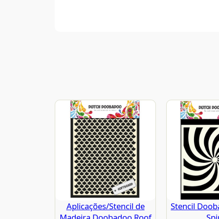
Aplicações/Stencil de
Stencil Doo
Madeira Doobadoo Roof
Spi