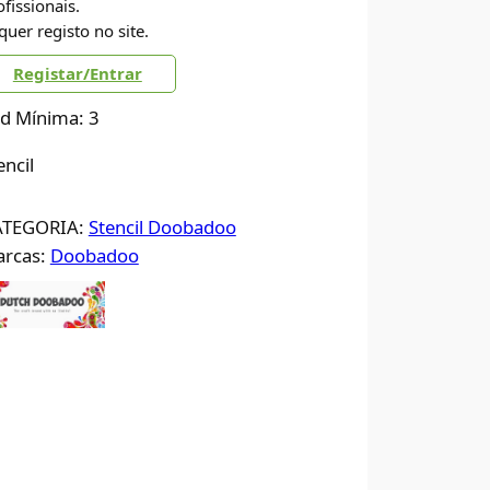
ofissionais.
quer registo no site.
Registar/Entrar
d Mínima: 3
encil
ATEGORIA:
Stencil Doobadoo
rcas:
Doobadoo