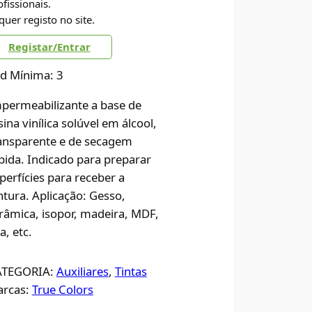
ofissionais.
quer registo no site.
Registar/Entrar
d Mínima: 3
permeabilizante a base de
sina vinílica solúvel em álcool,
ansparente e de secagem
pida. Indicado para preparar
perfícies para receber a
ntura. Aplicação: Gesso,
râmica, isopor, madeira, MDF,
la, etc.
ATEGORIA:
Auxiliares
, 
Tintas
rcas:
True Colors