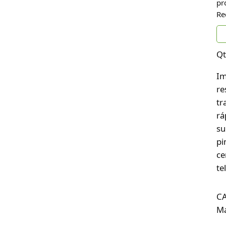
pr
Re
Qt
Im
re
tr
rá
su
pi
ce
te
C
Ma