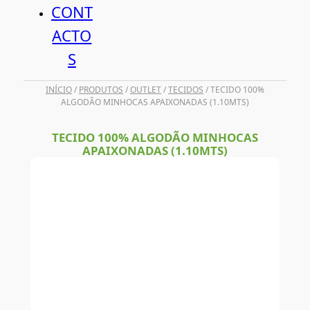
CONT
ACTO
S
INÍCIO
/
PRODUTOS
/
OUTLET
/
TECIDOS
/ TECIDO 100%
ALGODÃO MINHOCAS APAIXONADAS (1.10MTS)
TECIDO 100% ALGODÃO MINHOCAS
APAIXONADAS (1.10MTS)