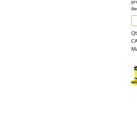
pr
Re
Qt
C
Ma