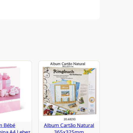
m Bébé
Album Cartão Natural
ina A4 Lebez
365x325mm