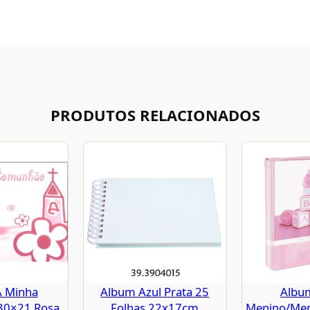
PRODUTOS RELACIONADOS
A Minha
Album Azul Prata 25
Albu
30×21 Rosa
Folhas 22x17cm
Menino/Men