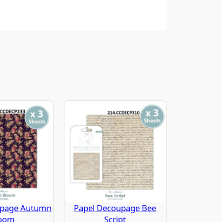
upage Autumn
Papel Decoupage Bee
oom
Script