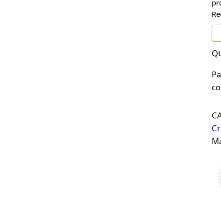
pr
Re
Qt
Pa
co
C
Cr
Ma