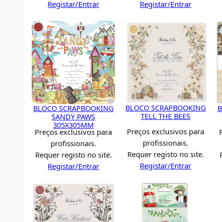
Registar/Entrar
Registar/Entrar
BLOCO SCRAPBOOKING
BLOCO SCRAPBOOKING
TELL THE BEES
SANDY PAWS
305X305MM
Preços exclusivos para
Preços exclusivos para
profissionais.
profissionais.
Requer registo no site.
Requer registo no site.
Registar/Entrar
Registar/Entrar