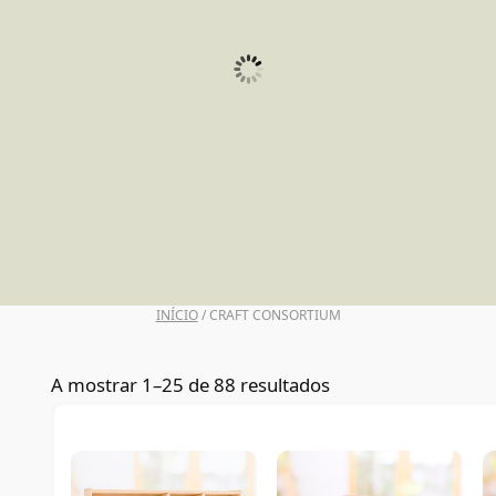
UNI POSCA
INÍCIO
/ CRAFT CONSORTIUM
A mostrar 1–25 de 88 resultados