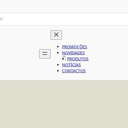
PROMOÇÕES
NOVIDADES
PRODUTOS
NOTÍCIAS
CONTACTOS