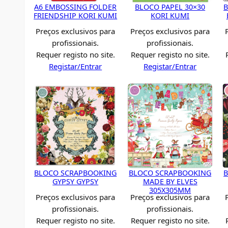
A6 EMBOSSING FOLDER
BLOCO PAPEL 30×30
FRIENDSHIP KORI KUMI
KORI KUMI
Preços exclusivos para
Preços exclusivos para
profissionais.
profissionais.
Requer registo no site.
Requer registo no site.
Registar/Entrar
Registar/Entrar
BLOCO SCRAPBOOKING
BLOCO SCRAPBOOKING
GYPSY GYPSY
MADE BY ELVES
305X305MM
Preços exclusivos para
Preços exclusivos para
profissionais.
profissionais.
Requer registo no site.
Requer registo no site.