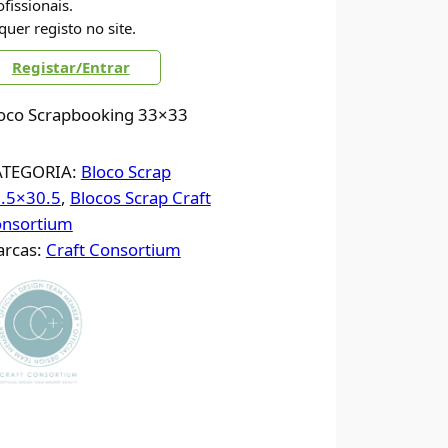
ofissionais.
quer registo no site.
Registar/Entrar
oco Scrapbooking 33×33
ATEGORIA:
Bloco Scrap
.5×30.5
, 
Blocos Scrap Craft
nsortium
rcas:
Craft Consortium