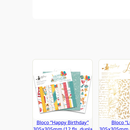
Bloco “Happy Birthday”
Bloco “L
305x305mm (12 fls. dupla
305x305mm (1