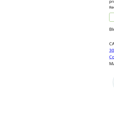
pr
Re
Bl
C
30
Co
Ma