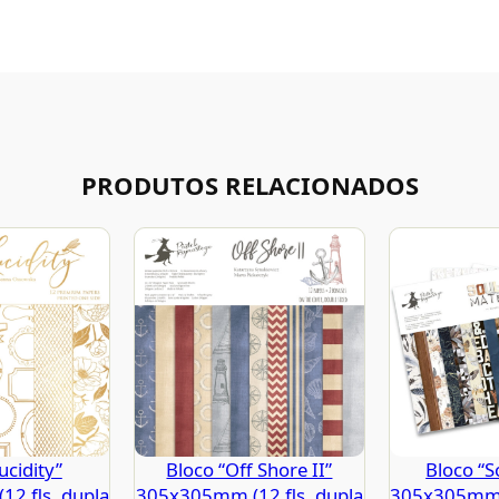
PRODUTOS RELACIONADOS
ucidity”
Bloco “Off Shore II”
Bloco “
2 fls. dupla
305x305mm (12 fls. dupla
305x305mm (