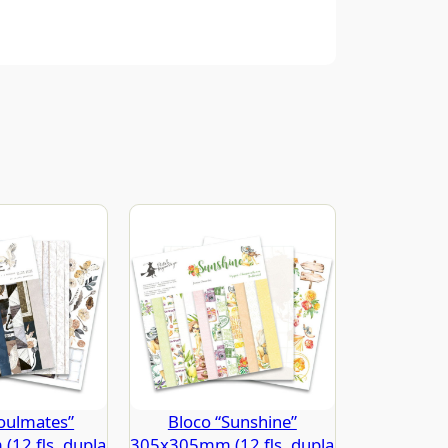
Soulmates”
Bloco “Sunshine”
12 fls. dupla
305x305mm (12 fls. dupla