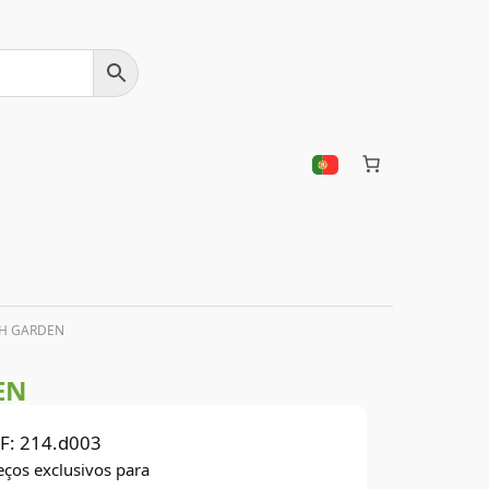
SH GARDEN
EN
F:
214.d003
eços exclusivos para