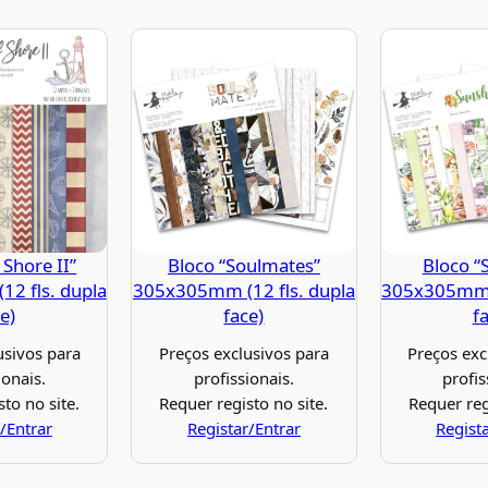
 Shore II”
Bloco “Soulmates”
Bloco “
2 fls. dupla
305x305mm (12 fls. dupla
305x305mm (
e)
face)
f
usivos para
Preços exclusivos para
Preços exc
ionais.
profissionais.
profis
to no site.
Requer registo no site.
Requer reg
/Entrar
Registar/Entrar
Regist