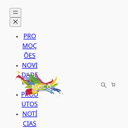
Saltar
para
o
conteúdo
PRO
MOÇ
ÕES
NOVI
DADE
S
PROD
UTOS
NOTÍ
CIAS