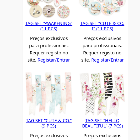
TAG SET “AWAKENING”
TAG SET “CUTE & CO.
(11 PCS)
I” (11 PCS)
Preços exclusivos
Preços exclusivos
para profissionais.
para profissionais.
Requer registo no
Requer registo no
site.
Registar/Entrar
site.
Registar/Entrar
TAG SET “CUTE & CO.”
TAG SET “HELLO
(9 PCS)
BEAUTIFUL” (7 PCS)
Preços exclusivos
Preços exclusivos