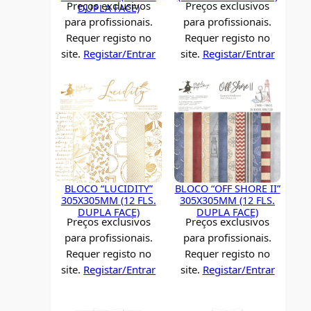
Preços exclusivos
Preços exclusivos
DUPLA FACE)
para profissionais.
para profissionais.
Requer registo no
Requer registo no
site.
Registar/Entrar
site.
Registar/Entrar
BLOCO “LUCIDITY”
BLOCO “OFF SHORE II”
305X305MM (12 FLS.
305X305MM (12 FLS.
DUPLA FACE)
DUPLA FACE)
Preços exclusivos
Preços exclusivos
para profissionais.
para profissionais.
Requer registo no
Requer registo no
site.
Registar/Entrar
site.
Registar/Entrar