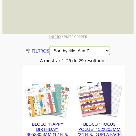
UNI POSCA
INÍCIO
/ PIATEK PAPER
FILTROS
A mostrar 1–25 de 29 resultados
BLOCO “HAPPY
BLOCO “HOCUS
BIRTHDAY”
POCUS” 152X203MM
305X305MM (12 FLS.
(24 FLS. DUPLA FACE)