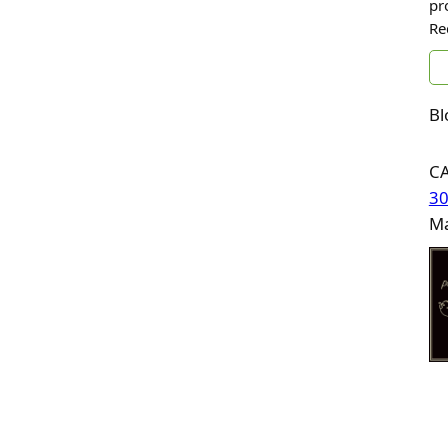
pr
Re
Bl
C
30
Ma