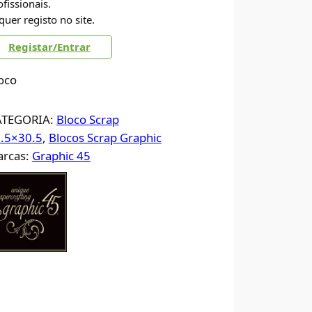
ofissionais.
quer registo no site.
Registar/Entrar
oco
ATEGORIA:
Bloco Scrap
.5×30.5
, 
Blocos Scrap Graphic
rcas:
Graphic 45