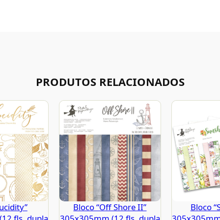
PRODUTOS RELACIONADOS
ucidity”
Bloco “Off Shore II”
Bloco “
2 fls. dupla
305x305mm (12 fls. dupla
305x305mm (