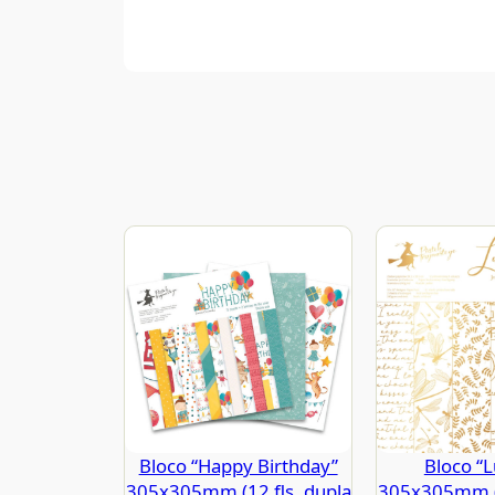
Bloco “Happy Birthday”
Bloco “L
305x305mm (12 fls. dupla
305x305mm (1