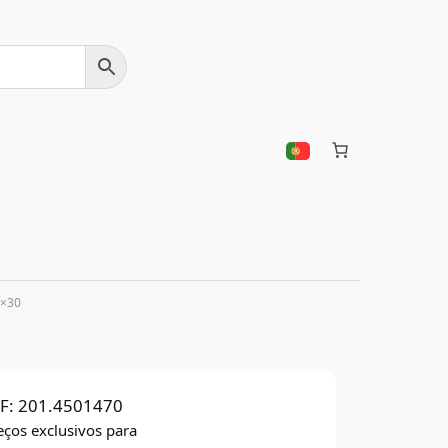
0×30
F:
201.4501470
eços exclusivos para