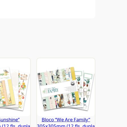
Sunshine”
Bloco “We Are Family”
12 fls. dupla
305x305mm (12 fls. dupla