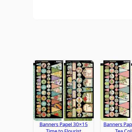
Banners Papel 30×15
Banners Pape
Time to Flourist
Tea Col