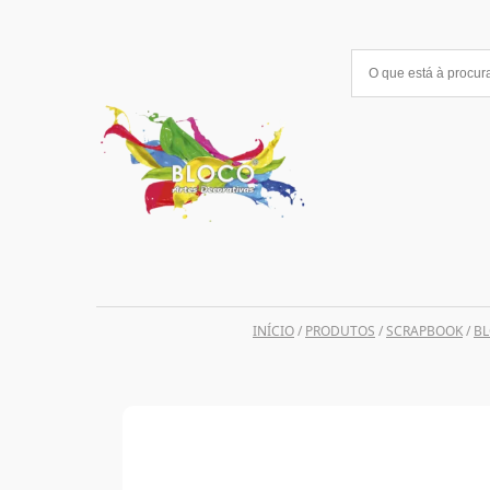
Saltar
para
o
conteúdo
INÍCIO
/
PRODUTOS
/
SCRAPBOOK
/
BL