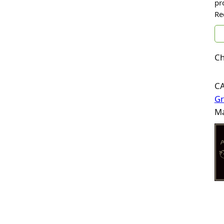
pr
Re
Ch
C
Gr
Ma