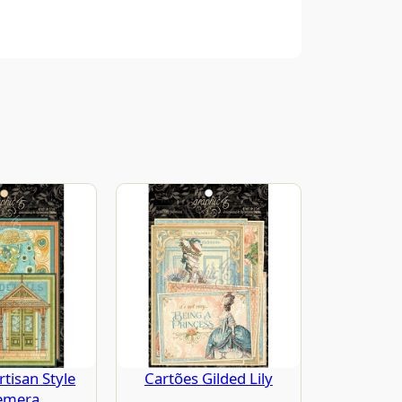
rtisan Style
Cartões Gilded Lily
emera