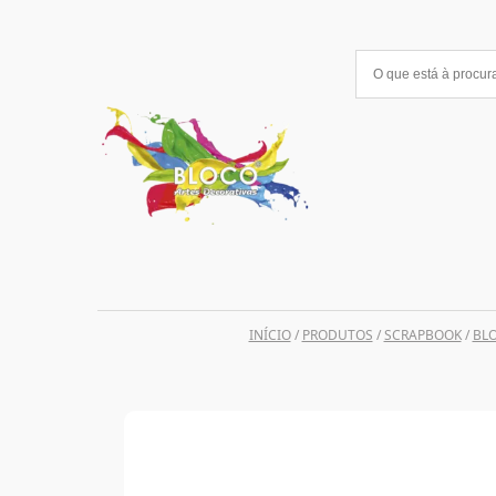
Saltar
para
o
conteúdo
INÍCIO
/
PRODUTOS
/
SCRAPBOOK
/
BLO