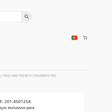
5
/ TAGS AND POCKETS CHILDREN’S PAD
F:
201.4501254
eços exclusivos para