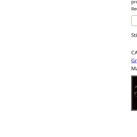
pr
Re
St
C
Gr
Ma