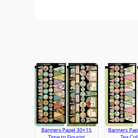
Banners Papel 30×15
Banners Pape
Time to Flourist
Tea Col