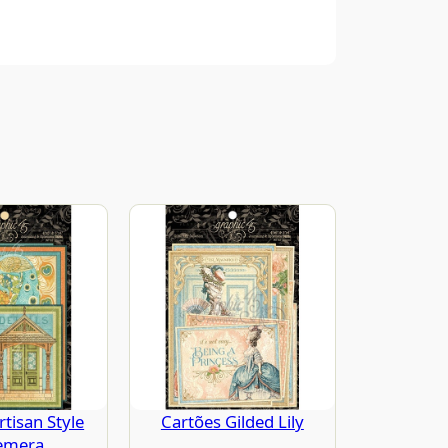
rtisan Style
Cartões Gilded Lily
emera