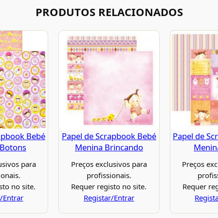
PRODUTOS RELACIONADOS
apbook Bebé
Papel de Scrapbook Bebé
Papel de Sc
 Botons
Menina Brincando
Menin
usivos para
Preços exclusivos para
Preços exc
ionais.
profissionais.
profis
to no site.
Requer registo no site.
Requer reg
/Entrar
Registar/Entrar
Regist