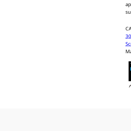
ap
su
C
30
Sc
Ma