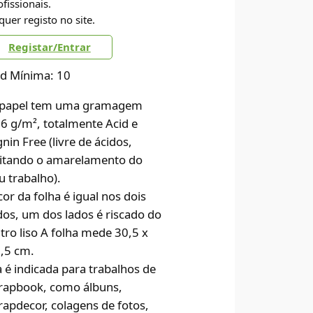
ofissionais.
quer registo no site.
Registar/Entrar
d Mínima: 10
papel tem uma gramagem
6 g/m², totalmente Acid e
gnin Free (livre de ácidos,
itando o amarelamento do
u trabalho).
cor da folha é igual nos dois
dos, um dos lados é riscado do
tro liso A folha mede 30,5 x
,5 cm.
a é indicada para trabalhos de
rapbook, como álbuns,
rapdecor, colagens de fotos,