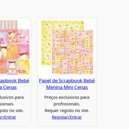
rapbook Bebé
Papel de Scrapbook Bebé
a Cenas
Menina Mini Cenas
lusivos para
Preços exclusivos para
sionais.
profissionais.
isto no site.
Requer registo no site.
ar/Entrar
Registar/Entrar