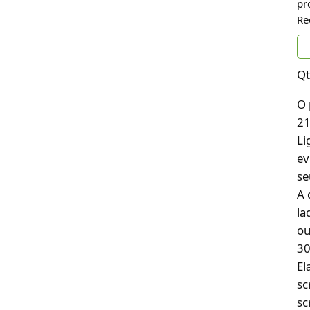
pr
Re
Qt
O 
21
Li
ev
se
A 
la
ou
30
El
sc
sc