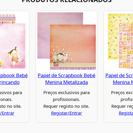
apbook Bebé
Papel de Scrapbook Bebé
Papel de Sc
rincando
Menina Metalizada
Menina M
usivos para
Preços exclusivos para
Preços exc
ionais.
profissionais.
profis
to no site.
Requer registo no site.
Requer reg
/Entrar
Registar/Entrar
Regist