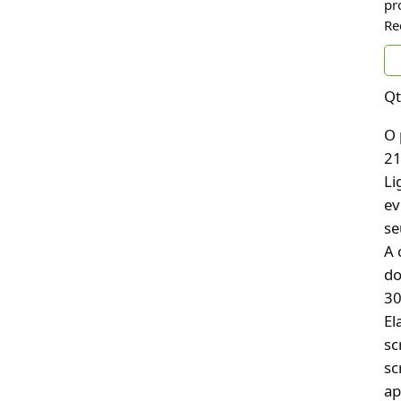
pr
Re
Qt
O 
21
Li
ev
se
A 
do
30
El
sc
sc
ap