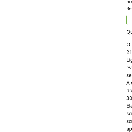
pr
Re
Qt
O 
21
Li
ev
se
A 
do
30
El
sc
sc
ap