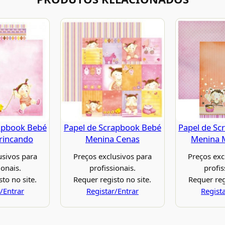
apbook Bebé
Papel de Scrapbook Bebé
Papel de Sc
rincando
Menina Cenas
Menina M
usivos para
Preços exclusivos para
Preços exc
ionais.
profissionais.
profis
to no site.
Requer registo no site.
Requer reg
/Entrar
Registar/Entrar
Regist