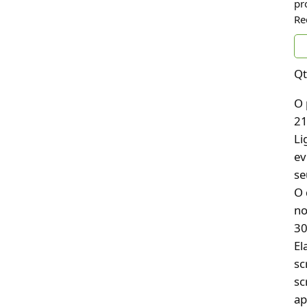
pr
Re
Qt
O 
21
Li
ev
se
O 
no
30
El
sc
sc
ap