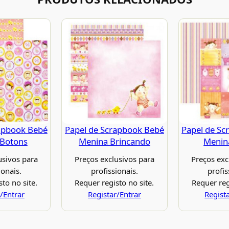
apbook Bebé
Papel de Scrapbook Bebé
Papel de Sc
 Botons
Menina Brincando
Menin
usivos para
Preços exclusivos para
Preços exc
ionais.
profissionais.
profis
to no site.
Requer registo no site.
Requer reg
/Entrar
Registar/Entrar
Regist