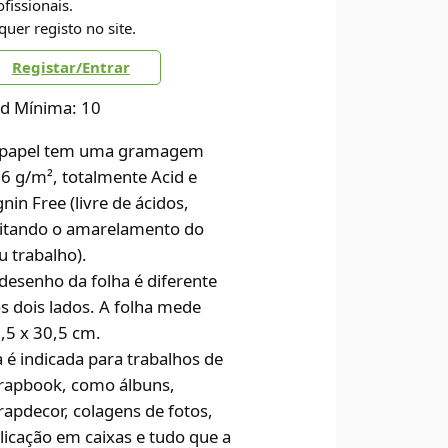
ofissionais.
quer registo no site.
Registar/Entrar
d Mínima: 10
papel tem uma gramagem
6 g/m², totalmente Acid e
gnin Free (livre de ácidos,
itando o amarelamento do
u trabalho).
desenho da folha é diferente
s dois lados. A folha mede
,5 x 30,5 cm.
a é indicada para trabalhos de
rapbook, como álbuns,
rapdecor, colagens de fotos,
licação em caixas e tudo que a