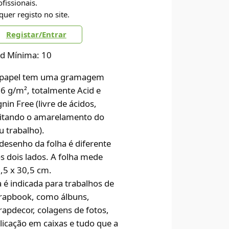
ofissionais.
quer registo no site.
Registar/Entrar
d Mínima: 10
papel tem uma gramagem
6 g/m², totalmente Acid e
gnin Free (livre de ácidos,
itando o amarelamento do
u trabalho).
desenho da folha é diferente
s dois lados. A folha mede
,5 x 30,5 cm.
a é indicada para trabalhos de
rapbook, como álbuns,
rapdecor, colagens de fotos,
licação em caixas e tudo que a