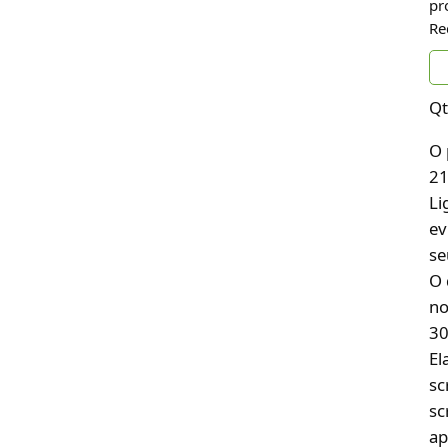
pr
Re
Qt
O 
21
Li
ev
se
O 
no
30
El
sc
sc
ap