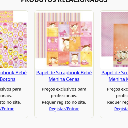
apbook Bebé
Papel de Scrapbook Bebé
Papel de Sc
 Botons
Menina Cenas
Menina M
usivos para
Preços exclusivos para
Preços exc
ionais.
profissionais.
profis
to no site.
Requer registo no site.
Requer reg
/Entrar
Registar/Entrar
Regist