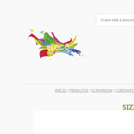
Saltar
para
o
conteúdo
INÍCIO
/
PRODUTOS
/
SCRAPBOOK
/
CORTANTE
SI