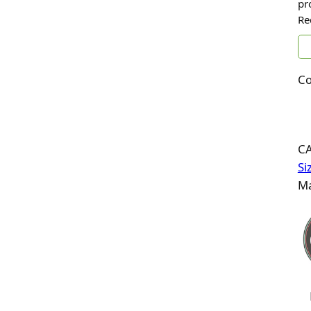
pr
Re
Co
C
Si
Ma