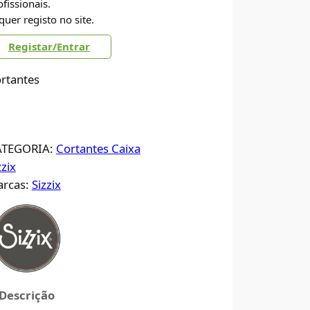
ofissionais.
quer registo no site.
Registar/Entrar
rtantes
ATEGORIA:
Cortantes Caixa
zzix
rcas:
Sizzix
Descrição