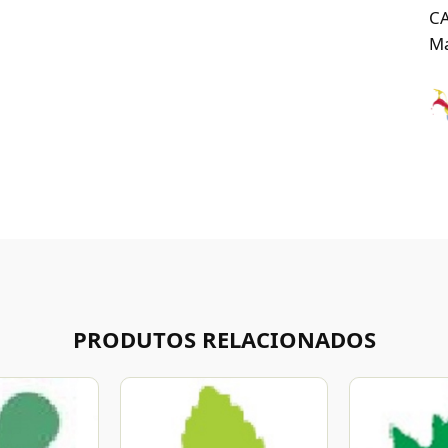
C
Ma
PRODUTOS RELACIONADOS