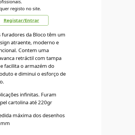
ofissionais.
quer registo no site.
Registar/Entrar
 furadores da Bloco têm um
sign atraente, moderno e
ncional. Contem uma
avanca retráctil com tampa
e facilita o armazém do
oduto e diminui o esforço de
o.
licações infinitas. Furam
pel cartolina até 220gr
dida máxima dos desenhos
6mm