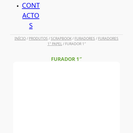
CONT
ACTO
S
INÍCIO
/
PRODUTOS
/
SCRAPBOOK
/
FURADORES
/
FURADORES
1" PAPEL
/ FURADOR 1″
FURADOR 1″