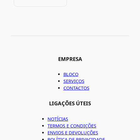
EMPRESA
BLOCO
SERVIÇOS
CONTACTOS
LIGAÇÕES ÚTEIS
NOTÍCIAS
TERMOS E CONDIÇÕES
ENVIOS E DEVOLUÇÕES
POLÍTICA DE PRIVACIDADE