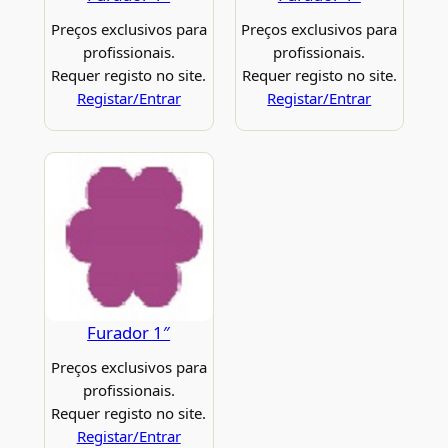
Preços exclusivos para
Preços exclusivos para
profissionais.
profissionais.
Requer registo no site.
Requer registo no site.
Registar/Entrar
Registar/Entrar
Furador 1″
Preços exclusivos para
profissionais.
Requer registo no site.
Registar/Entrar