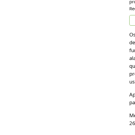
pr
Re
Os
de
fu
al
qu
pr
us
Ap
pa
Me
2