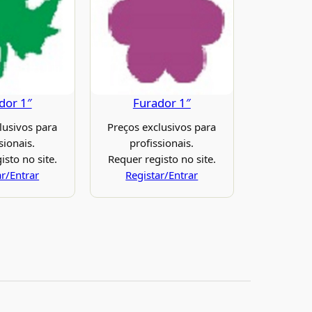
dor 1″
Furador 1″
lusivos para
Preços exclusivos para
sionais.
profissionais.
isto no site.
Requer registo no site.
ar/Entrar
Registar/Entrar