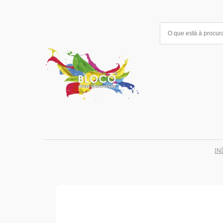
Saltar
para
o
conteúdo
IN