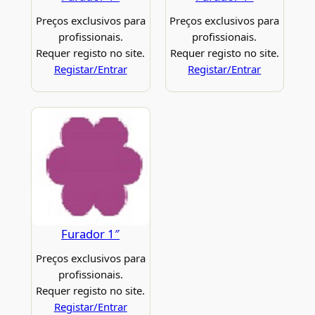
Preços exclusivos para
Preços exclusivos para
profissionais.
profissionais.
Requer registo no site.
Requer registo no site.
Registar/Entrar
Registar/Entrar
Furador 1″
Preços exclusivos para
profissionais.
Requer registo no site.
Registar/Entrar