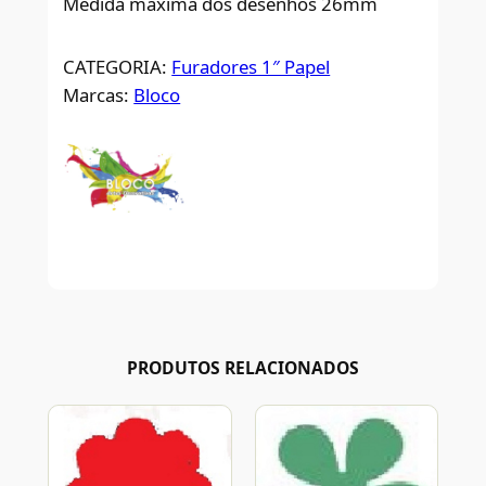
Medida máxima dos desenhos 26mm
CATEGORIA:
Furadores 1″ Papel
Marcas:
Bloco
PRODUTOS RELACIONADOS