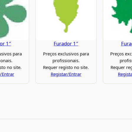
or 1″
Furador 1″
Fura
usivos para
Preços exclusivos para
Preços exc
ionais.
profissionais.
profis
to no site.
Requer registo no site.
Requer reg
/Entrar
Registar/Entrar
Regist