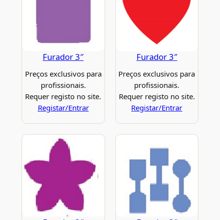
Furador 3″
Furador 3″
Preços exclusivos para
Preços exclusivos para
profissionais.
profissionais.
Requer registo no site.
Requer registo no site.
Registar/Entrar
Registar/Entrar