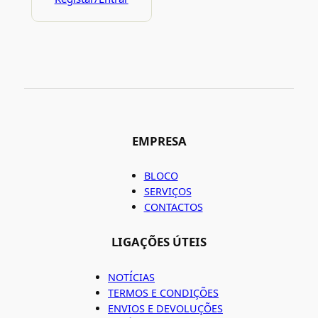
EMPRESA
BLOCO
SERVIÇOS
CONTACTOS
LIGAÇÕES ÚTEIS
NOTÍCIAS
TERMOS E CONDIÇÕES
ENVIOS E DEVOLUÇÕES