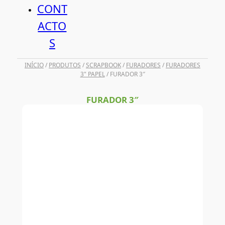
CONT
ACTO
S
INÍCIO
/
PRODUTOS
/
SCRAPBOOK
/
FURADORES
/
FURADORES
3" PAPEL
/ FURADOR 3″
FURADOR 3″