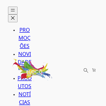
Saltar
para
o
conteúdo
PRO
MOÇ
ÕES
NOVI
DADE
S
PROD
UTOS
NOTÍ
CIAS