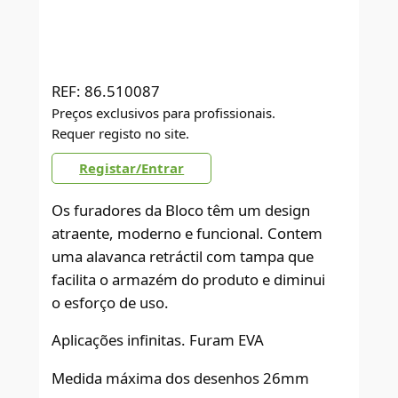
REF:
86.510087
Preços exclusivos para profissionais.
Requer registo no site.
Registar/Entrar
Os furadores da Bloco têm um design
atraente, moderno e funcional. Contem
uma alavanca retráctil com tampa que
facilita o armazém do produto e diminui
o esforço de uso.
Aplicações infinitas. Furam EVA
Medida máxima dos desenhos 26mm