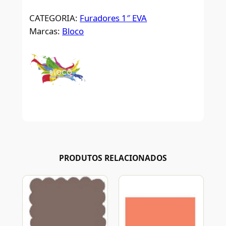
CATEGORIA:
Furadores 1″ EVA
Marcas:
Bloco
PRODUTOS RELACIONADOS