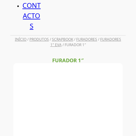
CONT
ACTO
S
INÍCIO
/
PRODUTOS
/
SCRAPBOOK
/
FURADORES
/
FURADORES
1" EVA
/ FURADOR 1″
FURADOR 1″