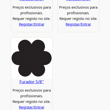
Preços exclusivos para
Preços exclusivos para
profissionais.
profissionais.
Requer registo no site.
Requer registo no site.
Registar/Entrar
Registar/Entrar
Furador 5/8″
Preços exclusivos para
profissionais.
Requer registo no site.
Registar/Entrar