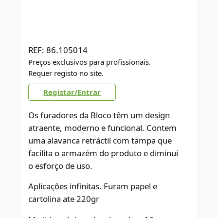
REF:
86.105014
Preços exclusivos para profissionais.
Requer registo no site.
Registar/Entrar
Os furadores da Bloco têm um design
atraente, moderno e funcional. Contem
uma alavanca retráctil com tampa que
facilita o armazém do produto e diminui
o esforço de uso.
Aplicações infinitas. Furam papel e
cartolina ate 220gr