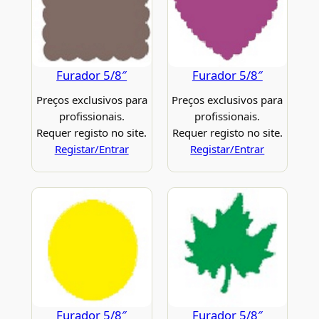
Furador 5/8″
Furador 5/8″
Preços exclusivos para
Preços exclusivos para
profissionais.
profissionais.
Requer registo no site.
Requer registo no site.
Registar/Entrar
Registar/Entrar
Furador 5/8″
Furador 5/8″