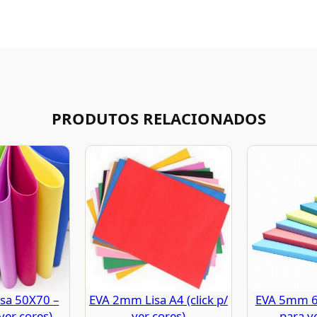
PRODUTOS RELACIONADOS
sa 50X70 –
EVA 2mm Lisa A4 (click p/
EVA 5mm 60
 ver cores)
ver cores)
para v