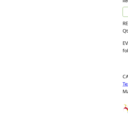
Re
RE
Qt
EV
fo
C
Te
Ma