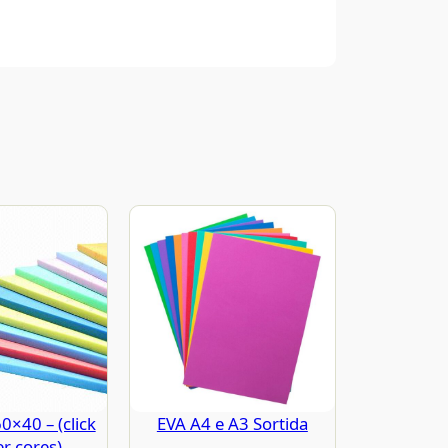
×40 – (click
EVA A4 e A3 Sortida
er cores)