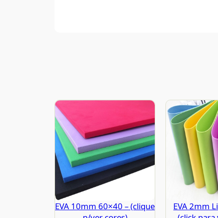
EVA 10mm 60×40 – (clique
EVA 2mm Li
p/ver cores)
(click para