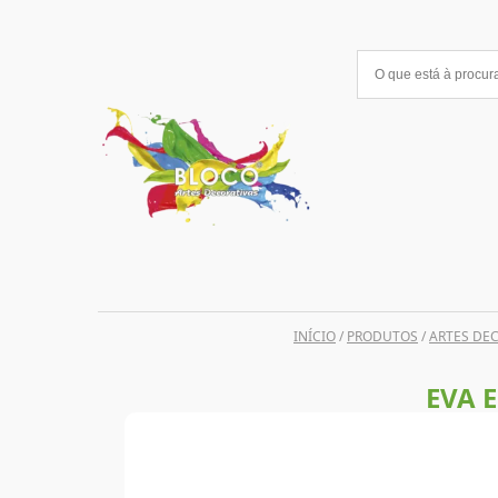
Saltar
para
o
conteúdo
INÍCIO
/
PRODUTOS
/
ARTES DE
EVA 