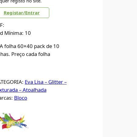
quer registo no site.
Registar/Entrar
F:
d Mínima: 10
A folha 60×40 pack de 10
lhas. Preço cada folha
ATEGORIA:
Eva Lisa – Glitter –
xturada – Atoalhada
rcas:
Bloco