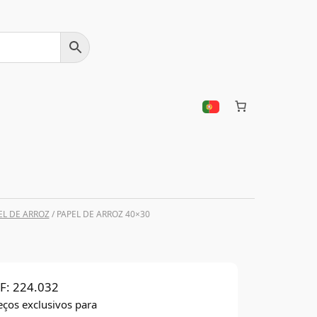
L DE ARROZ
/ PAPEL DE ARROZ 40×30
F:
224.032
eços exclusivos para