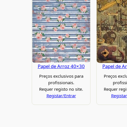
Papel de Arroz 40×30
Papel de A
Preços exclusivos para
Preços excl
profissionais.
profiss
Requer registo no site.
Requer regis
Registar/Entrar
Registar