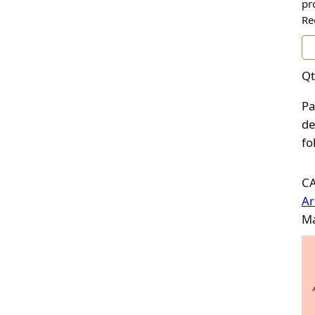
pr
Re
Qt
Pa
de
fo
C
Ar
Ma