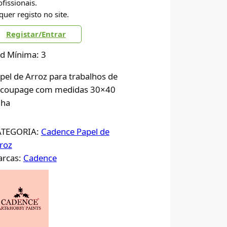
ofissionais.
quer registo no site.
Registar/Entrar
d Mínima: 3
pel de Arroz para trabalhos de
coupage com medidas 30×40
lha
ATEGORIA:
Cadence Papel de
roz
rcas:
Cadence