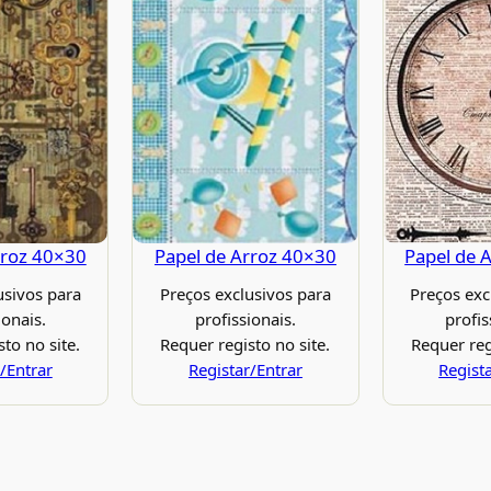
rroz 40×30
Papel de Arroz 40×30
Papel de 
usivos para
Preços exclusivos para
Preços exc
ionais.
profissionais.
profis
to no site.
Requer registo no site.
Requer reg
/Entrar
Registar/Entrar
Regist