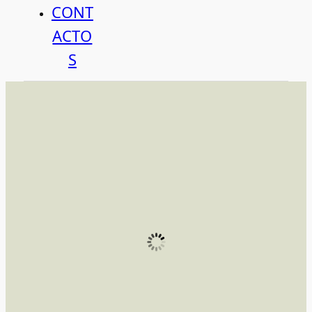
CONT
ACTO
S