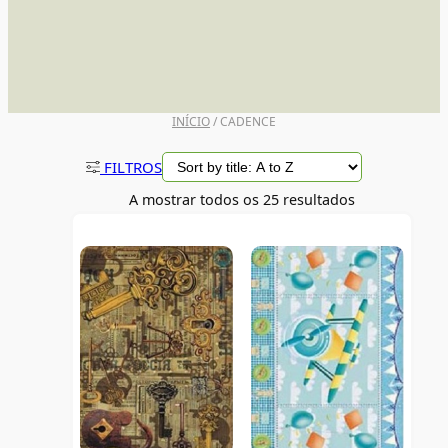
UNI POSCA
INÍCIO
/ CADENCE
FILTROS
A mostrar todos os 25 resultados