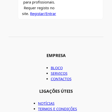
para profissionais.
Requer registo no
site.
Registar/Entrar
EMPRESA
BLOCO
SERVIÇOS
CONTACTOS
LIGAÇÕES ÚTEIS
NOTÍCIAS
TERMOS E CONDIÇÕES