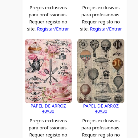
Preços exclusivos
Preços exclusivos
para profissionais.
para profissionais.
Requer registo no
Requer registo no
site.
Registar/Entrar
site.
Registar/Entrar
PAPEL DE ARROZ
PAPEL DE ARROZ
40×30
40×30
Preços exclusivos
Preços exclusivos
para profissionais.
para profissionais.
Requer registo no
Requer registo no