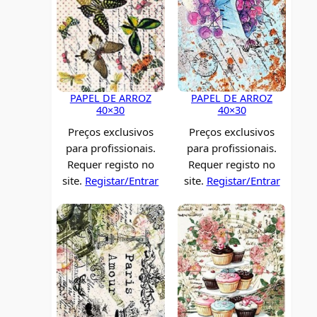
PAPEL DE ARROZ
PAPEL DE ARROZ
40×30
40×30
Preços exclusivos
Preços exclusivos
para profissionais.
para profissionais.
Requer registo no
Requer registo no
site.
Registar/Entrar
site.
Registar/Entrar