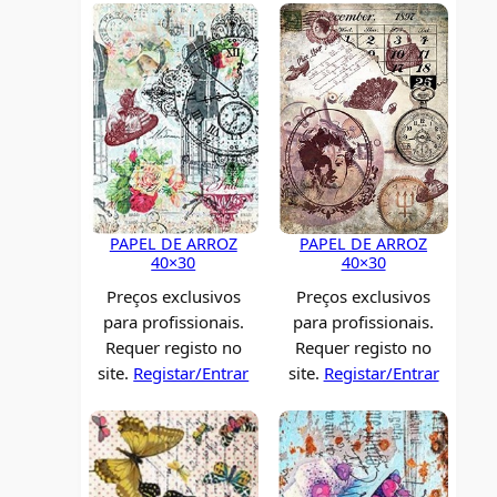
PAPEL DE ARROZ
PAPEL DE ARROZ
40×30
40×30
Preços exclusivos
Preços exclusivos
para profissionais.
para profissionais.
Requer registo no
Requer registo no
site.
Registar/Entrar
site.
Registar/Entrar