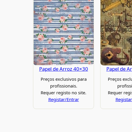
Papel de Arroz 40×30
Papel de A
Preços exclusivos para
Preços excl
profissionais.
profiss
Requer registo no site.
Requer regis
Registar/Entrar
Registar