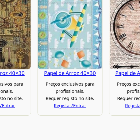
rroz 40×30
Papel de Arroz 40×30
Papel de 
usivos para
Preços exclusivos para
Preços exc
ionais.
profissionais.
profis
to no site.
Requer registo no site.
Requer reg
/Entrar
Registar/Entrar
Regist