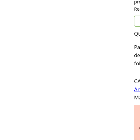
pr
Re
Qt
Pa
de
fo
C
Ar
Ma