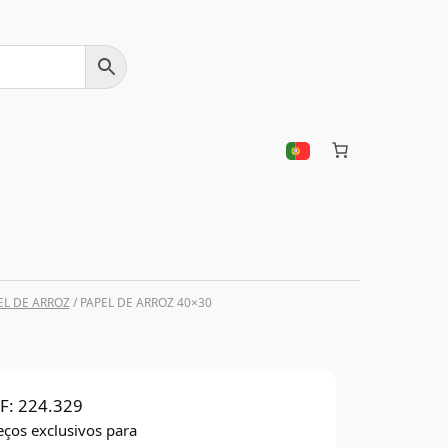
L DE ARROZ
/ PAPEL DE ARROZ 40×30
F:
224.329
eços exclusivos para