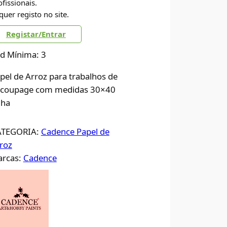
ofissionais.
quer registo no site.
Registar/Entrar
d Mínima: 3
pel de Arroz para trabalhos de
coupage com medidas 30×40
lha
ATEGORIA:
Cadence Papel de
roz
rcas:
Cadence