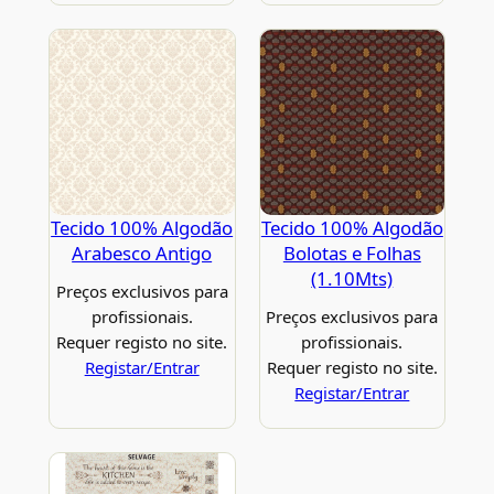
Tecido 100% Algodão
Tecido 100% Algodão
Arabesco Antigo
Bolotas e Folhas
(1.10Mts)
Preços exclusivos para
profissionais.
Preços exclusivos para
Requer registo no site.
profissionais.
Registar/Entrar
Requer registo no site.
Registar/Entrar