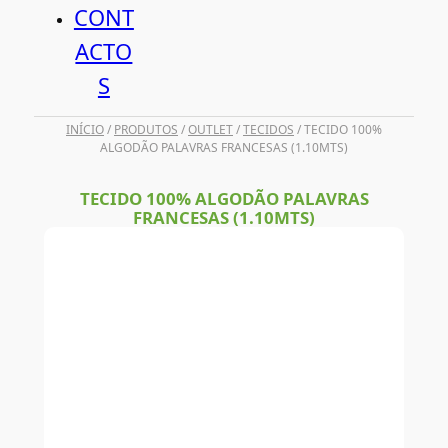
CONT
ACTO
S
INÍCIO
/
PRODUTOS
/
OUTLET
/
TECIDOS
/ TECIDO 100%
ALGODÃO PALAVRAS FRANCESAS (1.10MTS)
TECIDO 100% ALGODÃO PALAVRAS
FRANCESAS (1.10MTS)