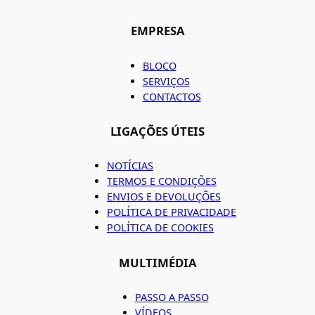
EMPRESA
BLOCO
SERVIÇOS
CONTACTOS
LIGAÇÕES ÚTEIS
NOTÍCIAS
TERMOS E CONDIÇÕES
ENVIOS E DEVOLUÇÕES
POLÍTICA DE PRIVACIDADE
POLÍTICA DE COOKIES
MULTIMÉDIA
PASSO A PASSO
VÍDEOS