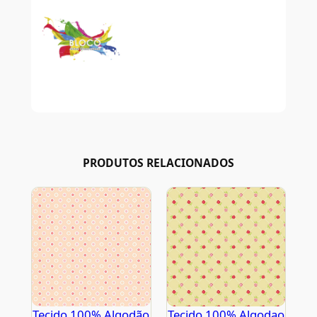
PRODUTOS RELACIONADOS
Tecido 100% Algodão
Tecido 100% Algodao