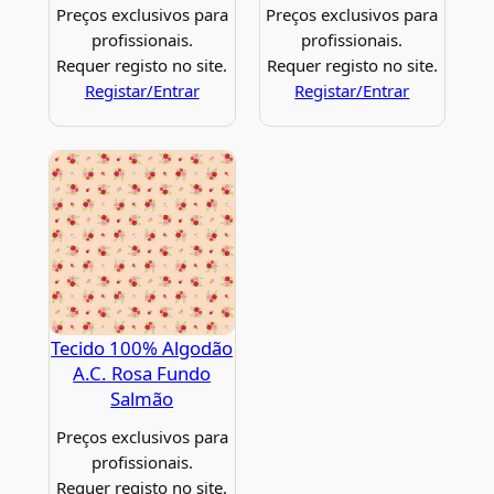
Preços exclusivos para
Preços exclusivos para
profissionais.
profissionais.
Requer registo no site.
Requer registo no site.
Registar/Entrar
Registar/Entrar
Tecido 100% Algodão
A.C. Rosa Fundo
Salmão
Preços exclusivos para
profissionais.
Requer registo no site.