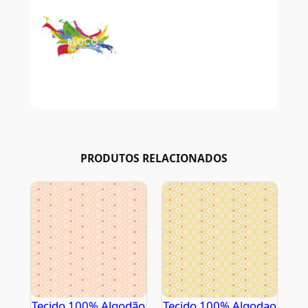
PRODUTOS RELACIONADOS
Tecido 100% Algodão
Tecido 100% Algodao