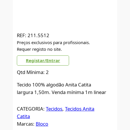
REF:
211.5512
Preços exclusivos para profissionais.
Requer registo no site.
Registar/Entrar
Qtd Mínima: 2
Tecido 100% algodão Anita Catita
largura 1,50m. Venda mínima 1m linear
CATEGORIA:
Tecidos
, 
Tecidos Anita
Catita
Marcas:
Bloco