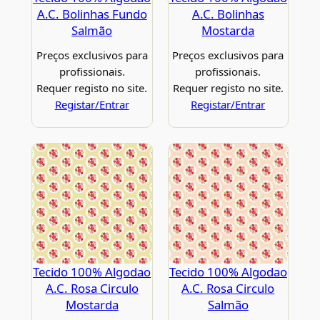
A.C. Bolinhas Fundo
A.C. Bolinhas
Salmão
Mostarda
Preços exclusivos para
Preços exclusivos para
profissionais.
profissionais.
Requer registo no site.
Requer registo no site.
Registar/Entrar
Registar/Entrar
Tecido 100% Algodao
Tecido 100% Algodao
A.C. Rosa Circulo
A.C. Rosa Circulo
Mostarda
Salmão