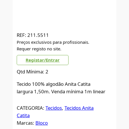
REF:
211.5511
Preços exclusivos para profissionais.
Requer registo no site.
Registar/Entrar
Qtd Mínima: 2
Tecido 100% algodão Anita Catita
largura 1,50m. Venda mínima 1m linear
CATEGORIA:
Tecidos
, 
Tecidos Anita
Catita
Marcas:
Bloco