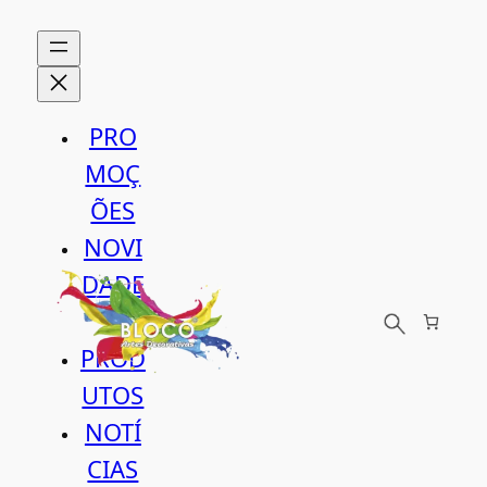
Saltar
para
o
conteúdo
PRO
MOÇ
ÕES
NOVI
DADE
S
PROD
UTOS
NOTÍ
CIAS