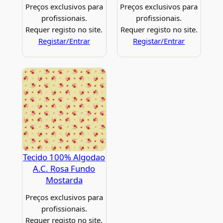
Preços exclusivos para
Preços exclusivos para
profissionais.
profissionais.
Requer registo no site.
Requer registo no site.
Registar/Entrar
Registar/Entrar
Tecido 100% Algodao
A.C. Rosa Fundo
Mostarda
Preços exclusivos para
profissionais.
Requer registo no site.