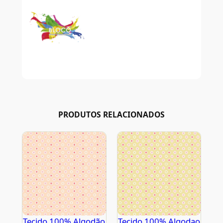
PRODUTOS RELACIONADOS
Tecido 100% Algodão
Tecido 100% Algodao