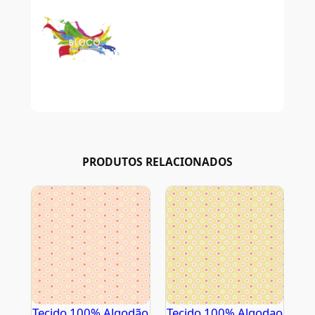
PRODUTOS RELACIONADOS
Tecido 100% Algodão
Tecido 100% Algodao