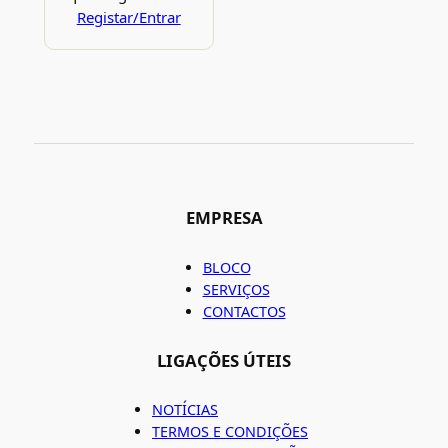
Registar/Entrar
EMPRESA
BLOCO
SERVIÇOS
CONTACTOS
LIGAÇÕES ÚTEIS
NOTÍCIAS
TERMOS E CONDIÇÕES