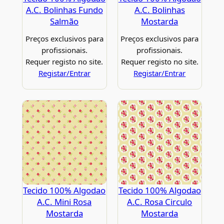
A.C. Bolinhas Fundo
A.C. Bolinhas
Salmão
Mostarda
Preços exclusivos para
Preços exclusivos para
profissionais.
profissionais.
Requer registo no site.
Requer registo no site.
Registar/Entrar
Registar/Entrar
Tecido 100% Algodao
Tecido 100% Algodao
A.C. Mini Rosa
A.C. Rosa Circulo
Mostarda
Mostarda